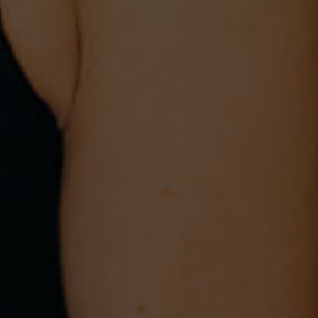
A primeira consulta é a mais
importante para compreender as
suas necessidades.